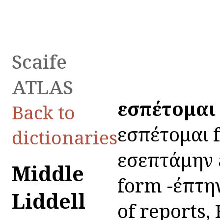
Scaife
ATLAS
εἰσπέτομαι
Back to
εἰσπέτομαι 
dictionaries
εἰσεπτάμην a
Middle
form -έπτην 
Liddell
of reports, 