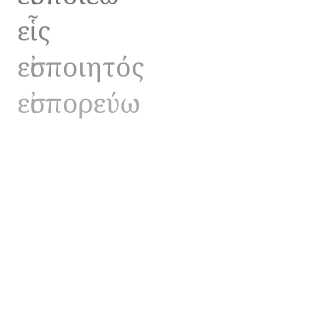
εἷς
εἰσποιητός
εἰσπορεύω