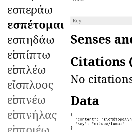
εἰσπεράω
εἰσπέτομαι
Key:
Senses an
εἰσπηδάω
εἰσπίπτω
Citations
εἰσπλέω
No citations
εἴσπλοος
εἰσπνέω
Data
εἰσπνήλας
{

  "content": "εἰσπέτομαι\n
  "key": "ei)spe/tomai"

εἰσποιέω
}