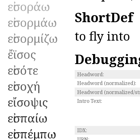
εἰσοράω
ShortDef
εἰσορμάω
to fly into
εἰσορμίζω
ἔϊσος
Debuggin
εἰσότε
Headword:
εἰσοχή
Headword (normalized):
Headword (normalized/str
εἴσοψις
Intro Text:
εἰσπαίω
εἰσπέμπω
IDX:
URN: