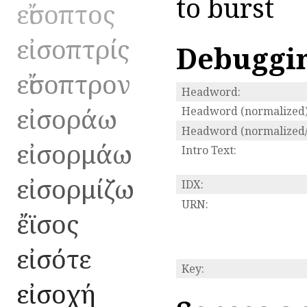
to burst
εἴσοπτος
εἰσοπτρίς
Debuggi
εἴσοπτρον
Headword:
εἰσοράω
Headword (normalized)
Headword (normalized/
εἰσορμάω
Intro Text:
εἰσορμίζω
IDX:
URN:
ἔϊσος
εἰσότε
Key:
εἰσοχή