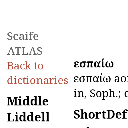
Scaife
ATLAS
εἰσπαίω
Back to
εἰσπαίω ao
dictionaries
in, Soph.; c
Middle
ShortDef
Liddell