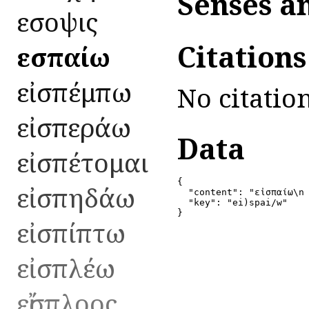
Senses a
εἴσοψις
Citation
εἰσπαίω
εἰσπέμπω
No citation
εἰσπεράω
Data
εἰσπέτομαι
{

εἰσπηδάω
  "content": "εἰσπαίω\n 
  "key": "ei)spai/w"

}
εἰσπίπτω
εἰσπλέω
εἴσπλοος