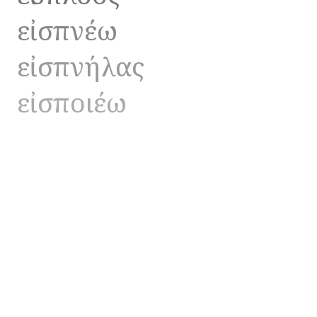
εἰσπνέω
εἰσπνήλας
εἰσποιέω