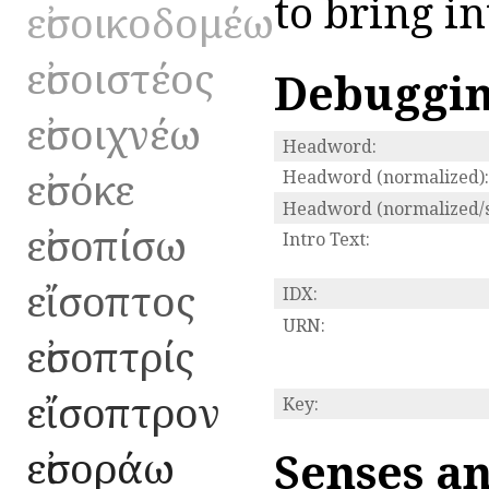
to bring in
εἰσοικοδομέω
εἰσοιστέος
Debuggi
εἰσοιχνέω
Headword:
εἰσόκε
Headword (normalized):
Headword (normalized/s
εἰσοπίσω
Intro Text:
εἴσοπτος
IDX:
URN:
εἰσοπτρίς
εἴσοπτρον
Key:
εἰσοράω
Senses an