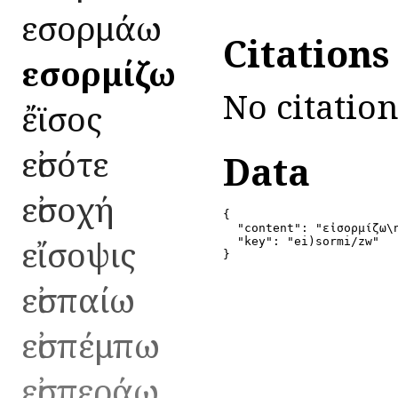
εἰσορμάω
Citations
εἰσορμίζω
No citation
ἔϊσος
εἰσότε
Data
εἰσοχή
{

  "content": "εἰσορμίζω\
εἴσοψις
  "key": "ei)sormi/zw"

}
εἰσπαίω
εἰσπέμπω
εἰσπεράω