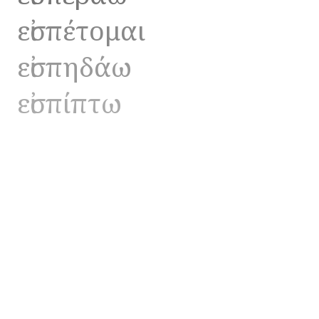
εἰσπέτομαι
εἰσπηδάω
εἰσπίπτω