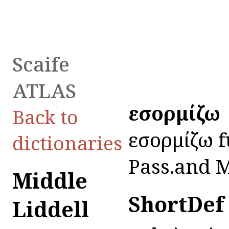
Scaife
ATLAS
εἰσορμίζω
Back to
εἰσορμίζω f
dictionaries
Pass.and Mi
Middle
ShortDef
Liddell