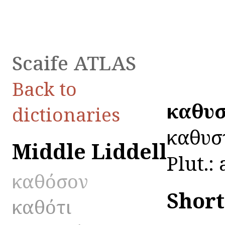
Scaife ATLAS
Back to
καθυ
dictionaries
καθυστ
Middle Liddell
Plut.:
καθόσον
Shor
καθότι