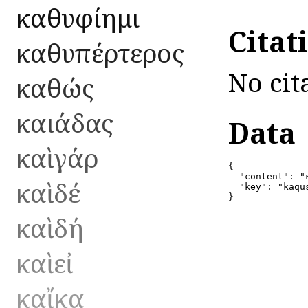
καθυφίημι
Citat
καθυπέρτερος
No cit
καθώς
καιάδας
Data
καὶ γάρ
{

  "content": "
καὶ δέ
  "key": "kaqus
}
καὶ δή
καὶ εἰ
καἴκα