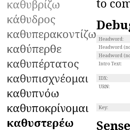
to co
καθυβρίζω
κάθυδρος
Debu
καθυπερακοντίζω
Headword:
καθύπερθε
Headword (no
Headword (no
καθυπέρτατος
Intro Text:
καθυπισχνέομαι
IDX:
URN:
καθυπνόω
καθυποκρίνομαι
Key:
καθυστερέω
Sense