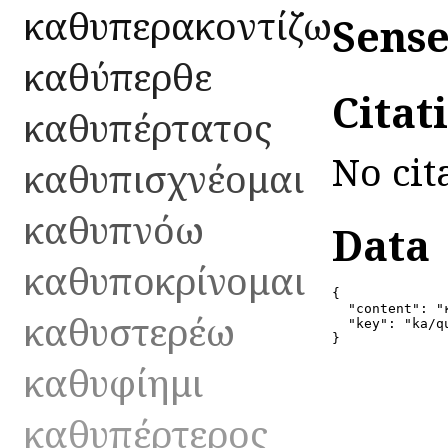
καθυπερακοντίζω
Sense
καθύπερθε
Citat
καθυπέρτατος
No cit
καθυπισχνέομαι
καθυπνόω
Data
καθυποκρίνομαι
{

  "content": "
καθυστερέω
  "key": "ka/qu
}
καθυφίημι
καθυπέρτερος