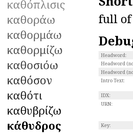
Shor
καθόπλισις
full o
καθοράω
καθορμάω
Debu
καθορμίζω
Headword:
καθοσιόω
Headword (no
Headword (no
καθόσον
Intro Text:
καθότι
IDX:
URN:
καθυβρίζω
κάθυδρος
Key: