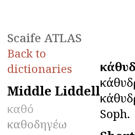
Scaife ATLAS
Back to
κάθυ
dictionaries
κάθυδρ
Middle Liddell
κάθυδρ
καθό
Soph.
καθοδηγέω