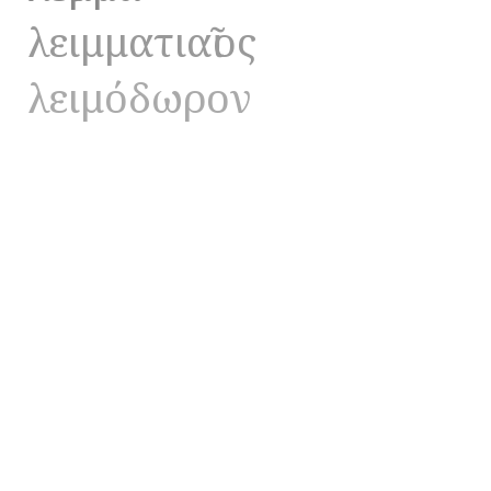
λειμματιαῖος
λειμόδωρον