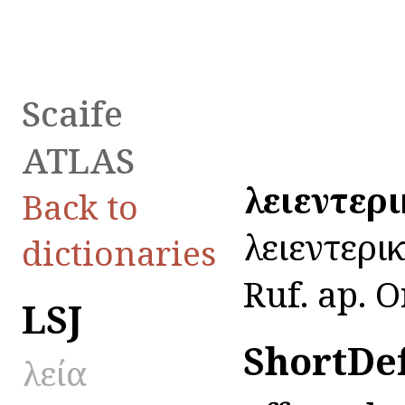
Scaife
ATLAS
λειεντερ
Back to
λειεντερικό
dictionaries
Ruf. ap. O
LSJ
ShortDe
λεία