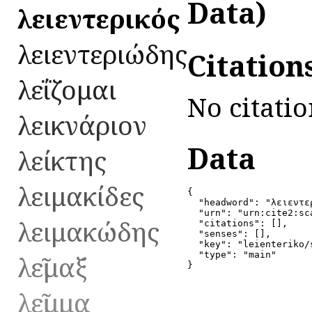
Data)
λειεντερικός
λειεντεριώδης
Citation
λεΐζομαι
No citatio
λεικνάριον
Data
λείκτης
λειμακίδες
{

  "headword": "λειεντερ
  "urn": "urn:cite2:sc
λειμακώδης
  "citations": [],

  "senses": [],

  "key": "leienteriko/s
λεῖμαξ
  "type": "main"

}
λεῖμμα