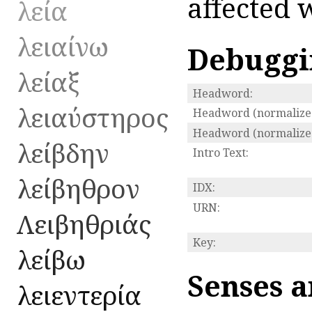
affected w
λεία
λειαίνω
Debuggi
λείαξ
Headword:
λειαύστηρος
Headword (normalize
Headword (normalized
λείβδην
Intro Text:
λείβηθρον
IDX:
URN:
Λειβηθριάς
Key:
λείβω
Senses a
λειεντερία