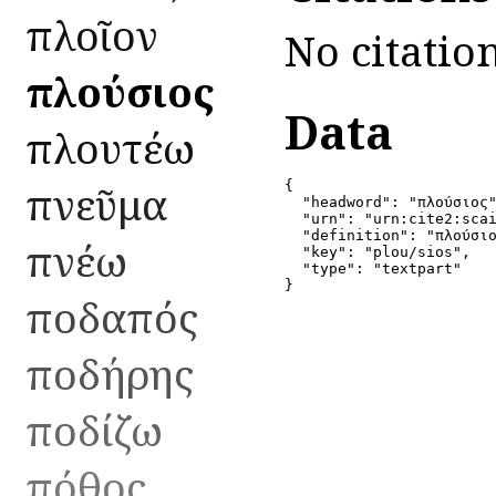
πλοῖον
No citation
πλούσιος
Data
πλουτέω
πνεῦμα
{

  "headword": "πλούσιος"
  "urn": "urn:cite2:scai
  "definition": "πλούσιο
πνέω
  "key": "plou/sios",

  "type": "textpart"

}
ποδαπός
ποδήρης
ποδίζω
πόθος