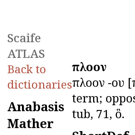
Scaife
ATLAS
πλοῖον
Back to
πλοῖον -ου [
dictionaries
term; oppos
Anabasis
tub, 71, ὃ.
Mather