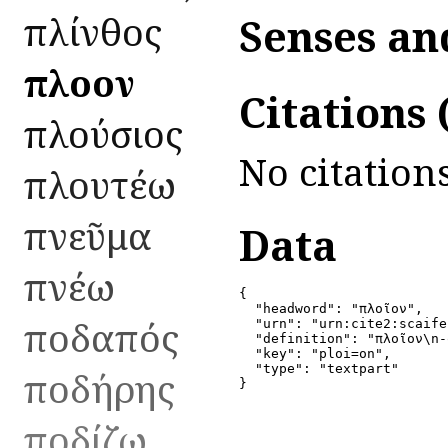
πλίνθος
Senses an
πλοῖον
Citations
πλούσιος
No citations
πλουτέω
πνεῦμα
Data
πνέω
{

  "headword": "πλοῖον",

ποδαπός
  "urn": "urn:cite2:scaife
  "definition": "πλοῖον\n-
  "key": "ploi=on",

  "type": "textpart"

ποδήρης
}
ποδίζω