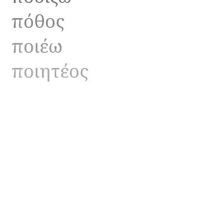
πόθος
ποιέω
ποιητέος