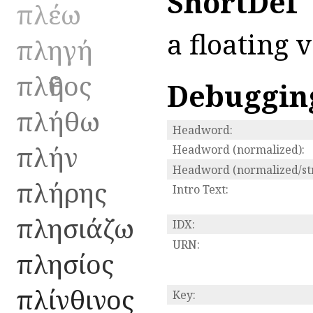
ShortDef
πλέω
a floating v
πληγή
πλῆθος
Debuggin
πλήθω
Headword:
πλήν
Headword (normalized):
Headword (normalized/str
πλήρης
Intro Text:
πλησιάζω
IDX:
URN:
πλησίος
πλίνθινος
Key: