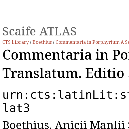
Scaife ATLAS
CTS Library
/
Boethius
/
Commentaria in Porphyrium A S
Commentaria in Po
Translatum. Editi
urn:cts:latinLit:s
lat3
Boethius. Anicii Manlii