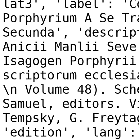
lat3', 'label': 'C
Porphyrium A Se Tr
Secunda', 'descrip
Anicii Manlii Seve
Isagogen Porphyrii
scriptorum ecclesi
\n Volume 48). Sch
Samuel, editors. V
Tempsky, G. Freyta
'edition', 'lang':