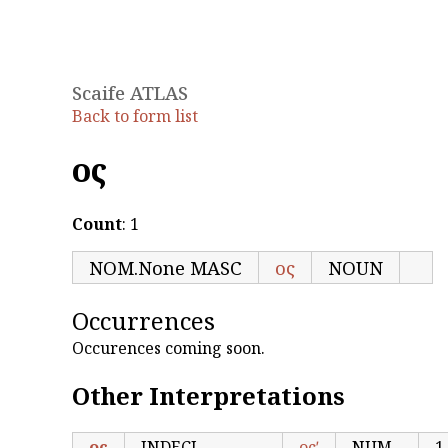
Scaife ATLAS
Back to form list
ος
Count
: 1
NOM.None MASC
ος
NOUN
Occurrences
Occurences coming soon.
Other Interpretations
ος
INDECL
οςʹ
NUM
1