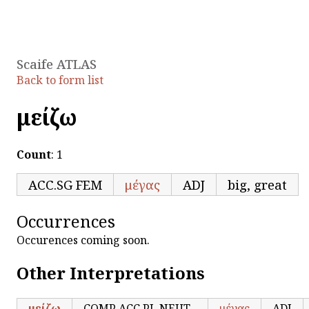
Scaife ATLAS
Back to form list
μείζω
Count
: 1
ACC.SG FEM
μέγας
ADJ
big, great
Occurrences
Occurences coming soon.
Other Interpretations
μείζω
COMP ACC.PL NEUT
μέγας
ADJ