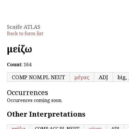
Scaife ATLAS
Back to form list
μείζω
Count
: 164
COMP NOM.PL NEUT
μέγας
ADJ
big,
Occurrences
Occurences coming soon.
Other Interpretations
μείζω
COMP ACC.PL NEUT
μέγας
ADJ