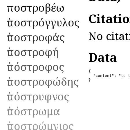
ὑποστροβέω
Citati
ὑποστρόγγυλος
No citat
ὑποστροφάς
ὑποστροφή
Data
ὑπόστροφος
{

  "content": "to t
ὑποστροφώδης
}
ὑπόστρυφνος
ὑπόστρωμα
ὑποστρώμνιος