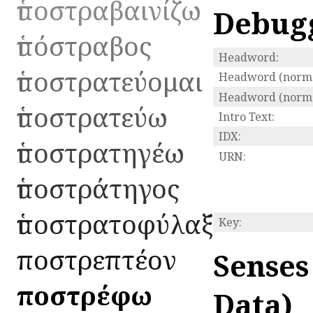
ὑποστραβαινίζω
Debug
ὑπόστραβος
Headword:
ὑποστρατεύομαι
Headword (norma
Headword (normal
ὑποστρατεύω
Intro Text:
IDX:
ὑποστρατηγέω
URN:
ὑποστράτηγος
ὑποστρατοφύλαξ
Key:
ὑποστρεπτέον
Senses
ὑποστρέφω
Data)