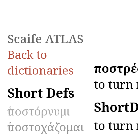
Scaife ATLAS
Back to
ὑποστρ
dictionaries
to turn
Short Defs
ShortD
ὑποστόρνυμι
to turn
ὑποστοχάζομαι