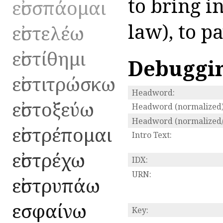
to bring i
εἰσσπάομαι
law), to p
εἰστελέω
εἰστίθημι
Debuggi
εἰστιτρώσκω
Headword:
εἰστοξεύω
Headword (normalized)
Headword (normalized/
εἰστρέπομαι
Intro Text:
εἰστρέχω
IDX:
URN:
εἰστρυπάω
εἰσφαίνω
Key: