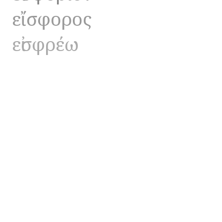
εἴσφορος
εἰσφρέω