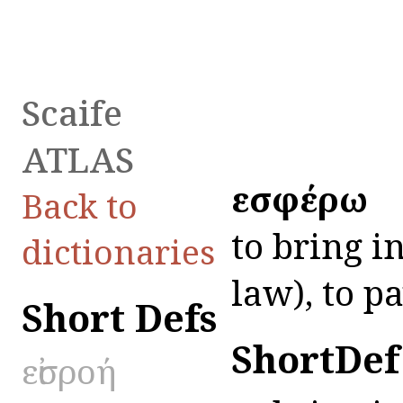
Scaife
ATLAS
εἰσφέρω
Back to
to bring i
dictionaries
law), to p
Short Defs
ShortDef
εἰσροή