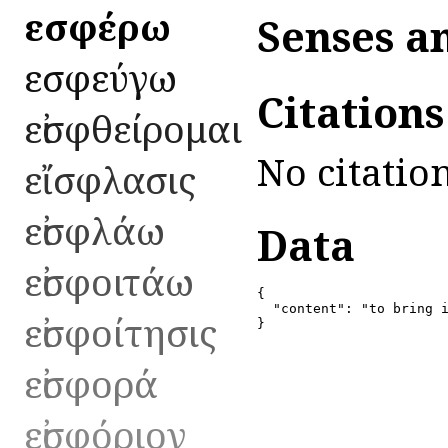
εἰσφέρω
Senses a
εἰσφεύγω
Citation
εἰσφθείρομαι
No citation
εἴσφλασις
εἰσφλάω
Data
εἰσφοιτάω
{

  "content": "to bring i
εἰσφοίτησις
}
εἰσφορά
εἰσφόριον