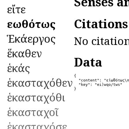
Senses a
εἴτε
Citation
εἰωθότως
Ἑκάεργος
No citation
ἕκαθεν
Data
ἑκάς
{

ἑκασταχόθεν
  "content": "εἰωθότως\n
  "key": "ei)wqo/tws"

}
ἑκασταχόθι
ἑκασταχοῖ
ἑκασταχόσε