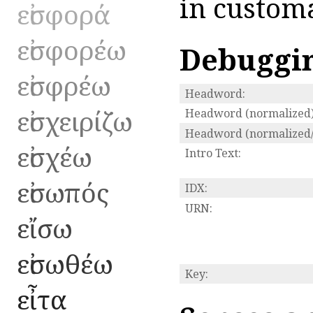
in customa
εἰσφορά
εἰσφορέω
Debuggi
εἰσφρέω
Headword:
εἰσχειρίζω
Headword (normalized)
Headword (normalized/
εἰσχέω
Intro Text:
εἰσωπός
IDX:
URN:
εἴσω
εἰσωθέω
Key:
εἶτα