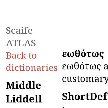
Scaife
ATLAS
εἰωθότως
Back to
εἰωθότως a
dictionaries
customary 
Middle
ShortDef
Liddell