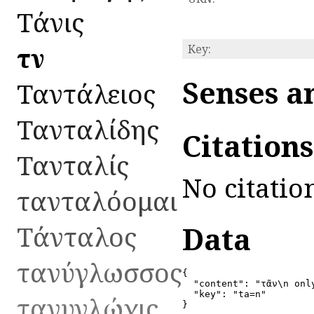
Τάνις
τᾶν
Key:
Senses a
Ταντάλειος
Τανταλίδης
Citation
Τανταλίς
No citatio
τανταλόομαι
Τάνταλος
Data
τανύγλωσσος
{

  "content": "τᾶν\n onl
  "key": "ta=n"

τανυγλώχις
}