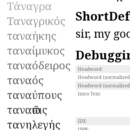
Τάναγρα
ShortDef
Ταναγρικός
sir, my go
ταναήκης
ταναίμυκος
Debuggi
ταναόδειρος
Headword:
ταναός
Headword (normalized
Headword (normalized/
ταναύπους
Intro Text:
ταναῶπις
τανηλεγής
IDX:
URN: