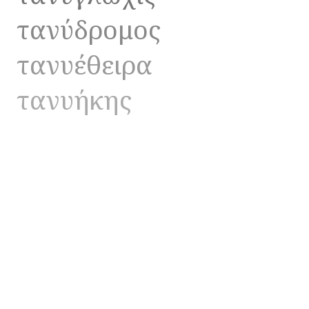
τανύδρομος
τανυέθειρα
τανυήκης