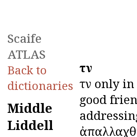
Scaife
ATLAS
τᾶν
Back to
τᾶν only in
dictionaries
good friend
Middle
addressing
Liddell
ἀπαλλαχθῆ