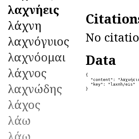
λαχνήεις
Citatio
λάχνη
No citati
λαχνόγυιος
λαχνόομαι
Data
λάχνος
{

  "content": "λαχνήει
λαχνώδης
  "key": "laxnh/eis"

}
λάχος
λάω
λάω