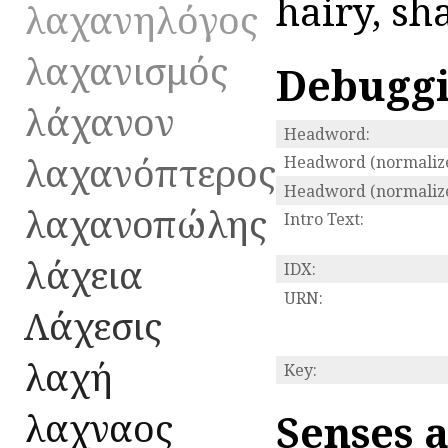
hairy, sh
λαχανηλόγος
λαχανισμός
Debugg
λάχανον
Headword:
λαχανόπτερος
Headword (normalize
Headword (normalize
λαχανοπώλης
Intro Text:
λάχεια
IDX:
URN:
Λάχεσις
λαχή
Key:
λαχναῖος
Senses 