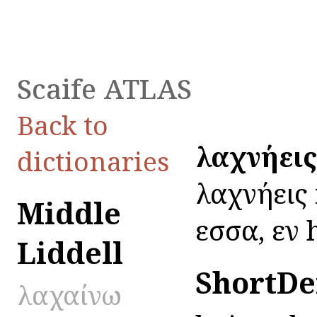
Scaife ATLAS
Back to
λαχνήεις
dictionaries
λαχνήεις 
Middle
εσσα, εν h
Liddell
ShortDe
λαχαίνω