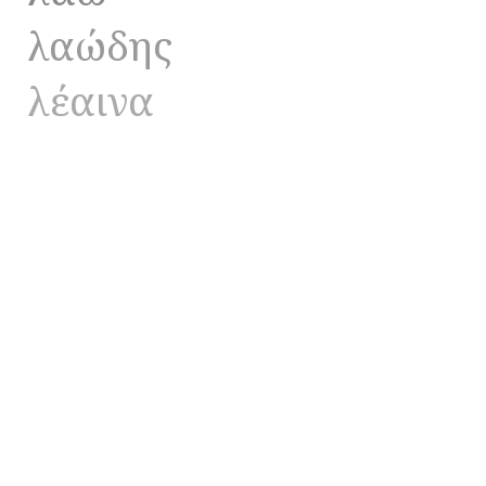
λαώδης
λέαινα