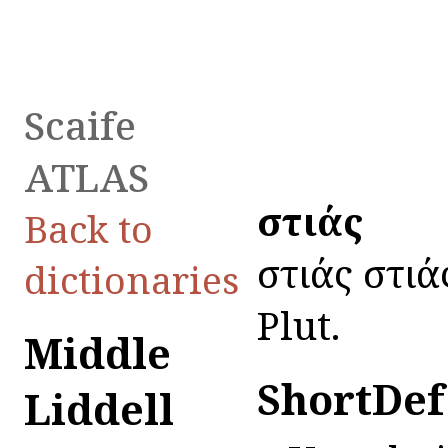
Scaife
ATLAS
Ἑστιάς
Back to
Ἑστιάς Ἑστι
dictionaries
Plut.
Middle
ShortDef
Liddell