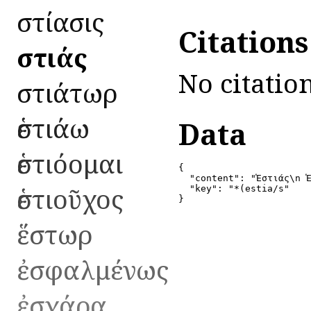
ἑστίασις
Citation
Ἑστιάς
No citation
ἑστιάτωρ
ἑστιάω
Data
ἑστιόομαι
{

  "content": "Ἑστιάς\n Ἑ
ἑστιοῦχος
  "key": "*(estia/s"

}
ἕστωρ
ἐσφαλμένως
ἐσχάρα