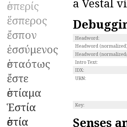
a Vestal v
ἑσπερίς
ἕσπερος
Debuggi
ἔσπον
Headword:
ἐσσύμενος
Headword (normalized)
Headword (normalized/
ἑσταότως
Intro Text:
IDX:
ἔστε
URN:
ἑστίαμα
Ἑστία
Key:
ἑστία
Senses a