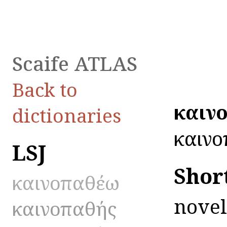
Scaife ATLAS
Back to
καιν
dictionaries
καινοπ
LSJ
Shor
καινοπαθέω
novel
καινοπαθής