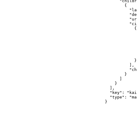
      "childr
        {

          "la
          "de
          "ur
          "ci
            {

             
             
             
             
             
              
            }

          ],

          "ch
        }

      ]

    }

  ],

  "key": "kai
  "type": "ma
}