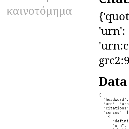
καινοτόμημα
{'quot
'urn':
'urn:c
grc2:9
Data
{

  "headword":
  "urn": "urn
  "citations"
  "senses": [

    {

      "defini
      "urn": 