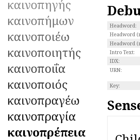
καινοπηγής
Debu
καινοπήμων
Headword:
καινοποιέω
Headword (n
Headword (n
καινοποιητής
Intro Text:
IDX:
καινοποιΐα
URN:
καινοποιός
Key:
καινοπραγέω
Sens
καινοπραγία
καινοπρέπεια
Chil