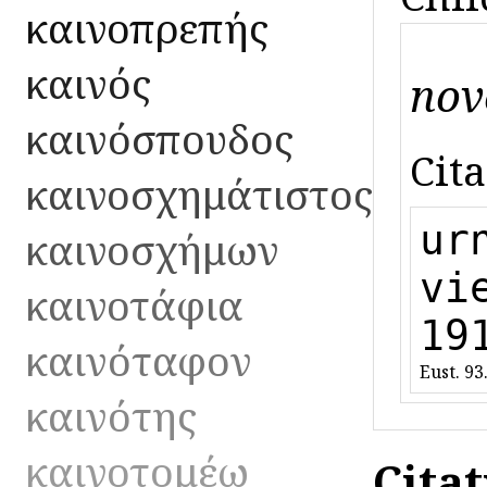
καινοπρεπής
καινός
nove
καινόσπουδος
Cita
καινοσχημάτιστος
ur
καινοσχήμων
vi
καινοτάφια
19
καινόταφον
Eust. 93
καινότης
καινοτομέω
Cita