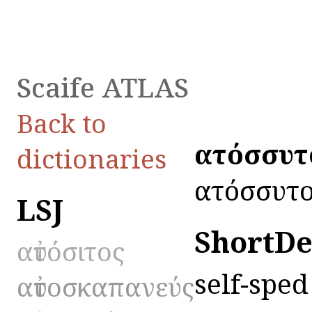
Scaife ATLAS
Back to
αὐτόσσυτ
dictionaries
αὐτόσσυτο
LSJ
ShortDe
αὐτόσιτος
self-sped
αὐτοσκαπανεύς