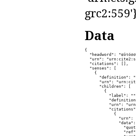
grc2:559'
Data
{

  "headword": "αὐτόσσ
  "urn": "urn:cite2:s
  "citations": [],

  "senses": [

    {

      "definition": ""
      "urn": "urn:cit
      "children": [

        {

          "label": "",
          "definition
          "urn": "urn
          "citations":
            {

              "urn": 
              "data": 
                "quot
                "ref"