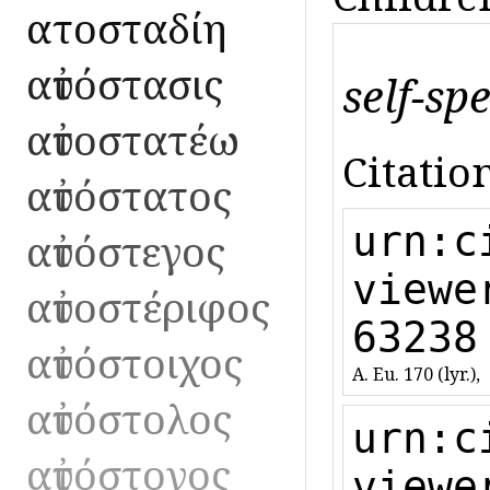
αὐτοσταδίη
αὐτόστασις
self-sp
αὐτοστατέω
Citation
αὐτόστατος
urn:c
αὐτόστεγος
viewe
αὐτοστέριφος
63238
αὐτόστοιχος
A. Eu. 170 (lyr.),
αὐτόστολος
urn:c
αὐτόστονος
viewe