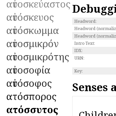
αὐτοσκεύαστος
Debugg
αὐτόσκευος
Headword:
αὐτόσκωμμα
Headword (normaliz
Headword (normalize
αὐτοσμικρόν
Intro Text:
IDX:
αὐτοσμικρότης
URN:
αὐτοσοφία
Key:
αὐτόσοφος
Senses 
αὐτόσπορος
αὐτόσσυτος
Children