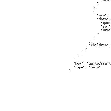
                "urn"
              }

            },

            {

              "urn": 
              "data": 
                "quot
                "ref"
                "urn"
              }

            }

          ],

          "children": 
        }

      ]

    }

  ],

  "key": "au)to/ssu^t
  "type": "main"

}