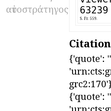
αὐτοστράτηγος
63239
S. Fr. 559.
Citatio
{'quote': ''
'urn:cts:
grc2:170'
{'quote': ''
'urn:cts: