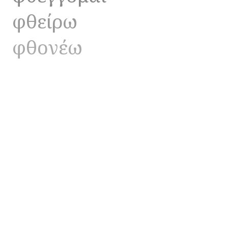
φθείρω
φθονέω