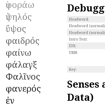
ὑφοράω
Debugg
ὑψηλός
Headword:
ὕψος
Headword (normali
Headword (normaliz
φαιδρός
Intro Text:
IDX:
φαίνω
URN:
φάλαγξ
Key:
Φαλῖνος
Senses 
φανερός
Data)
ἐν