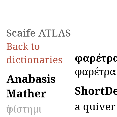
Scaife ATLAS
Back to
φαρέτρ
dictionaries
φαρέτρα -
Anabasis
ShortD
Mather
a quiver
ὑφίστημι