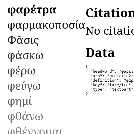
φαρέτρα
Citatio
φαρμακοποσία
No citati
Φᾶσις
Data
φάσκω
φέρω
{

  "headword": "φαρέτρ
  "urn": "urn:cite2:
φεύγω
  "definition": "φαρ
  "key": "fare/tra",

  "type": "textpart"

}
φημί
φθάνω
φθέγγομαι