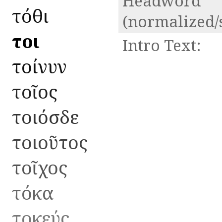
Headword
τόθι
(normalized/
τοι
Intro Text:
τοίνυν
τοῖος
τοιόσδε
τοιοῦτος
τοῖχος
τόκα
τοκεύς