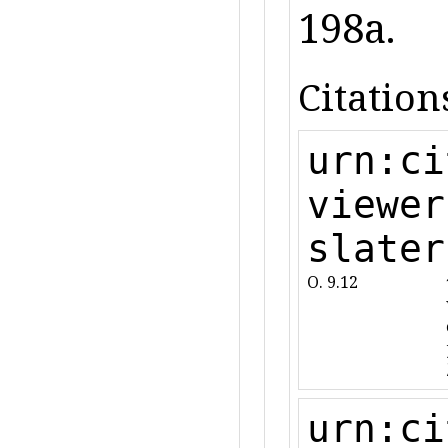
198a.
Citation
urn:ci
viewer
slater
O. 9.12
urn:ci