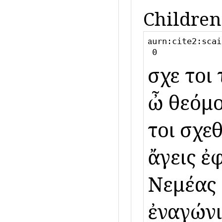
Children
a
urn:cite2:scai
0
ἔσχε τοι
ὦ θεόμορ
τοι σχεθ
ἄγεις ἐ
Νεμέας 
ἐναγώνι