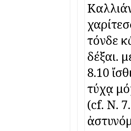
Καλλιάν
χαρίτεσσ
τόνδε κ
δέξαι. μ
8.10 ἴσ
τύχᾳ μό
(cf. N. 
ἀστυνόμο