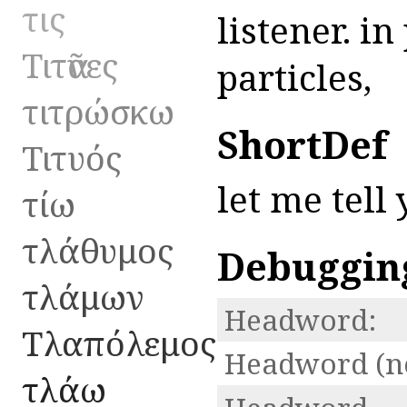
τις
listener. i
Τιτᾶνες
particles,
τιτρώσκω
ShortDef
Τιτυός
let me tell 
τίω
τλάθυμος
Debuggin
τλάμων
Headword:
Τλαπόλεμος
Headword (n
τλάω