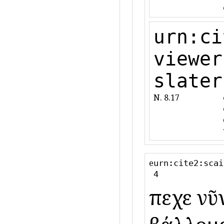
urn:ci
viewer
slater
N. 8.17
e
urn:cite2:scai
4
ἔπεχε νῦ