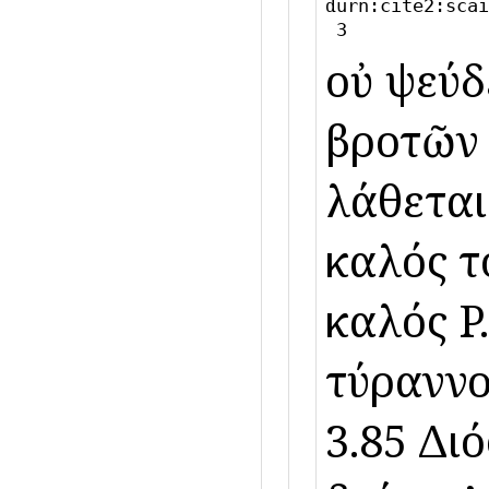
d
urn:cite2:scai
3
οὐ ψεύδ
βροτῶν ἔ
λάθεται
καλός τ
καλός P.
τύραννο
3.85 Δι