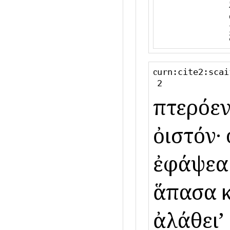
c
urn:cite2:scai
2
πτερόεν
ὀιστόν·
ἐφάψεαι
ἅπασα 
ἀλάθειʼ