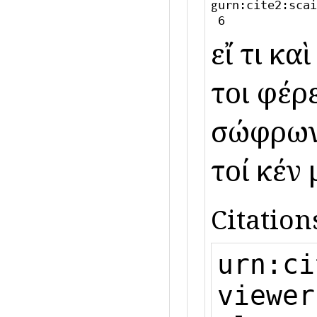
g
urn:cite2:scai
6
εἴ τι κ
τοι φέρε
σώφρων ἄ
τοί κέν 
Citation
urn:ci
viewer