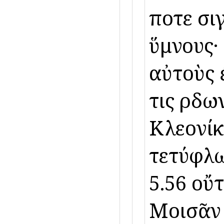
ποτε σι
ὕμνους·
αὐτοὺς 
τις ἔρδ
Κλεονίκ
τετύφλω
5.56 οὔ
Μοισᾶν 