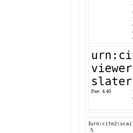
urn:ci
viewer
slater
Pae. 4.40
f
urn:cite2:scai
5