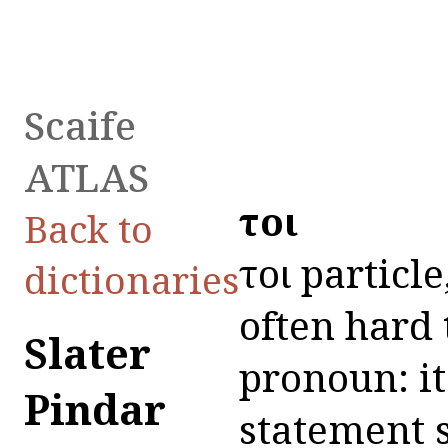
Scaife
ATLAS
τοι
Back to
τοι particl
dictionaries
often hard 
Slater
pronoun: it
Pindar
statement s