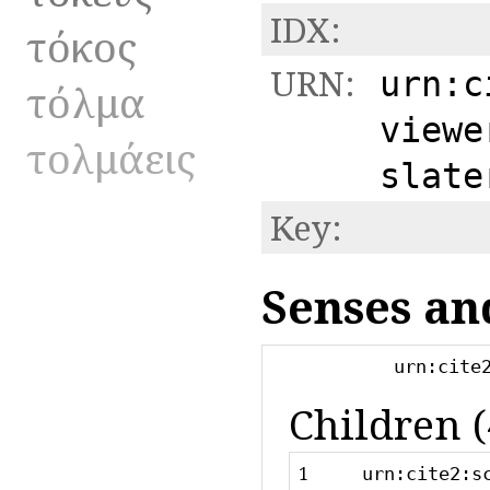
IDX:
τόκος
URN:
urn:c
τόλμα
viewe
τολμάεις
slate
Key:
Senses an
urn:cite
Children (
1
urn:cite2:s