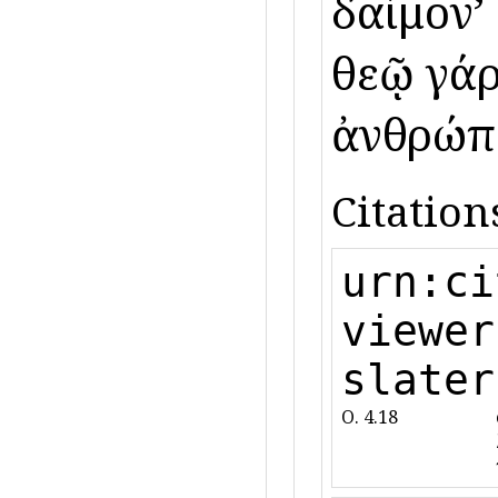
δαίμονʼ
θεῷ γάρ
ἀνθρώπο
Citation
urn:ci
viewer
slater
O. 4.18