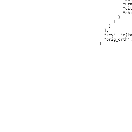
          "urn
          "cit
          "chi
        }

      ]

    }

  ],

  "key": "e(ka
  "orig_orth":
}