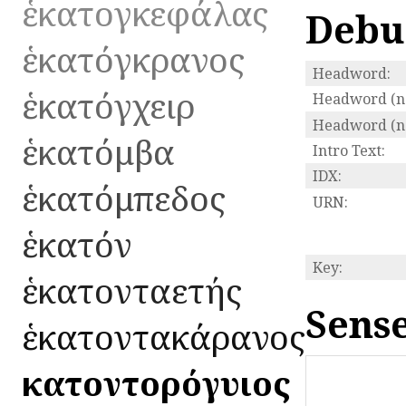
ἑκατογκεφάλας
Debu
ἑκατόγκρανος
Headword:
ἑκατόγχειρ
Headword (n
Headword (no
ἑκατόμβα
Intro Text:
IDX:
ἑκατόμπεδος
URN:
ἑκατόν
Key:
ἑκατονταετής
Sense
ἑκατοντακάρανος
ἑκατοντορόγυιος