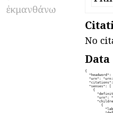
ἐκμανθάνω
Citat
No cit
Data
{

  "headword": 
  "urn": "urn:
  "citations":
  "senses": [

    {

      "definit
      "urn": "
      "childre
        {

          "lab
          "de