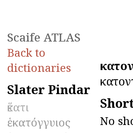
Scaife ATLAS
Back to
ἑκατο
dictionaries
ἑκατον
Slater Pindar
Shor
ἕκατι
No sho
ἑκατόγγυιος