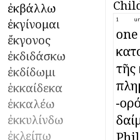
Chil
ἐκβάλλω
1
ἐκγίνομαι
u
one
ἔκγονος
ἑκα
ἐκδιδάσκω
τῆς
ἐκδίδωμι
πλημ
ἑκκαίδεκα
-ορό
ἐκκαλέω
δαίμ
ἐκκυλίνδω
ἐκλείπω
Phil