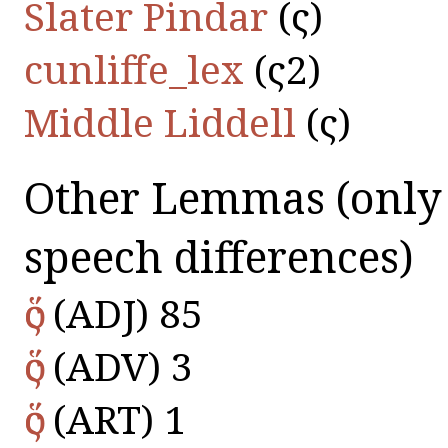
Slater Pindar
(ὅς)
cunliffe_lex
(ὅς2)
Middle Liddell
(ὅς)
Other Lemmas
(only
speech differences)
ὅς
(ADJ) 85
ὅς
(ADV) 3
ὅς
(ART) 1