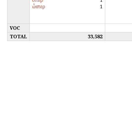
ὅπερ
1
ὧιπερ
1
VOC
TOTAL
33,582