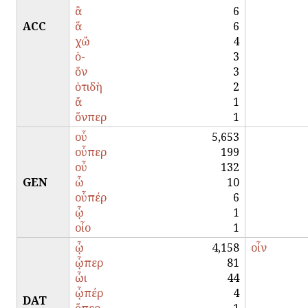
ἂ
6
ACC
ἅ
6
χὤ
4
ὁ-
3
ὅν
3
ὁτιδὴ
2
ἄ
1
ὅνπερ
1
οὗ
5,653
οὗπερ
199
οὖ
132
GEN
ὧ
10
οὗπέρ
6
ᾧ
1
οἷο
1
ᾧ
4,158
οἷν
ᾧπερ
81
ὧι
44
ᾧπέρ
4
DAT