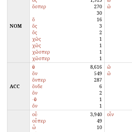
ὅς
1,913
ὥ
ὅσπερ
270
ὣ
30
ὅ
16
NOM
ὅς
3
ὂς
2
χὢς
1
χὥς
1
χὤσπερ
1
χὥσπερ
1
ὃν
8,616
ὣ
ὅν
549
ὥ
ὅνπερ
287
ACC
ὅνδε
6
ὂν
2
-ὃν
1
ὄν
1
οὗ
3,940
οἷν
οὗπερ
49
ὧ
10