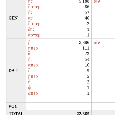
ἧς
5,188
αἷν
ἧσπερ
66
ἦς
57
GEN
ἇς
46
ἧσπέρ
2
ἕης
1
ἇσπερ
1
ᾗ
3,886
αἷν
ᾗπερ
111
ᾇ
73
ἧι
54
ᾇπερ
10
DAT
ἧ
9
ᾗπέρ
5
ἦι
2
ᾧ
1
ᾇπέρ
1
VOC
TOTAL
22,365