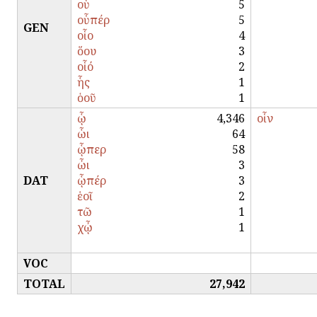
οὑ
5
οὗπέρ
5
GEN
οἷο
4
ὅου
3
οἷό
2
ἧς
1
ὁοῦ
1
ᾧ
4,346
οἷν
ὧι
64
ᾧπερ
58
ὦι
3
DAT
ᾧπέρ
3
ἑοῖ
2
τῶ
1
χᾦ
1
VOC
TOTAL
27,942