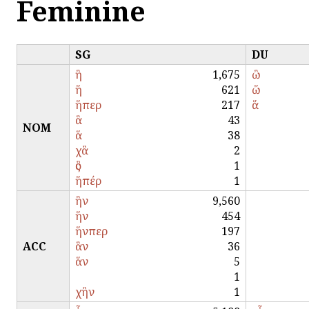
Feminine
SG
DU
ἣ
1,675
ὣ
ἥ
621
ὥ
ἥπερ
217
ἅ
ἃ
43
NOM
ἅ
38
χἂ
2
ὃς
1
ἥπέρ
1
ἣν
9,560
ἥν
454
ἥνπερ
197
ACC
ἃν
36
ἅν
5
1
χἢν
1