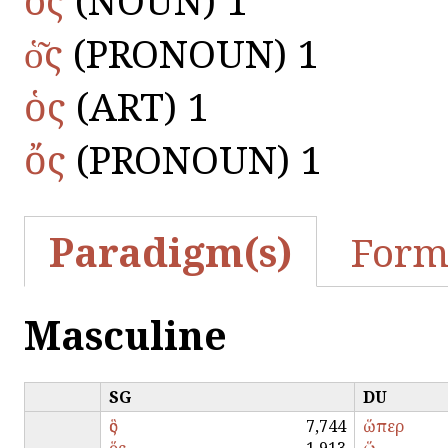
ὁ͂ς
(PRONOUN) 1
ὁς
(ART) 1
ὄς
(PRONOUN) 1
Paradigm(s)
Form
Masculine
SG
DU
ὃς
7,744
ὥπερ