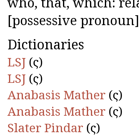
who, that, which: re
[possessive pronoun
Dictionaries
LSJ
(ὅς)
LSJ
(ὅς)
Anabasis Mather
(ὅς)
Anabasis Mather
(ὅς)
Slater Pindar
(ὅς)