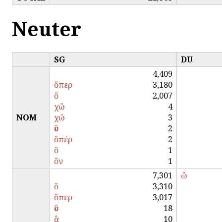
Neuter
SG
DU
4,409
ὅπερ
3,180
ὅ
2,007
χὢ
4
NOM
χὤ
3
ὃν
2
ὅπέρ
2
ὂ
1
ὂν
1
7,301
ὥ
ὅ
3,310
ὅπερ
3,017
ὃν
18
ἃ
10