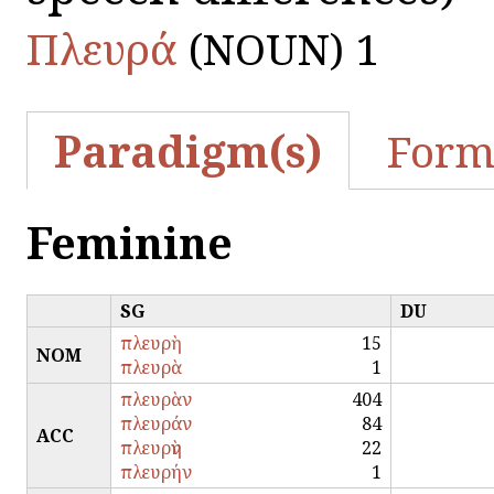
Πλευρά
(NOUN) 1
Paradigm(s)
Form
Feminine
SG
DU
πλευρὴ
15
NOM
πλευρὰ
1
πλευρὰν
404
πλευράν
84
ACC
πλευρὴν
22
πλευρήν
1