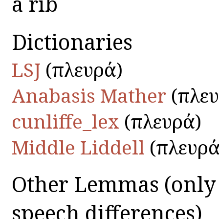
a rib
Dictionaries
LSJ
(πλευρά)
Anabasis Mather
(πλευ
cunliffe_lex
(πλευρά)
Middle Liddell
(πλευρά
Other Lemmas
(only
speech differences)