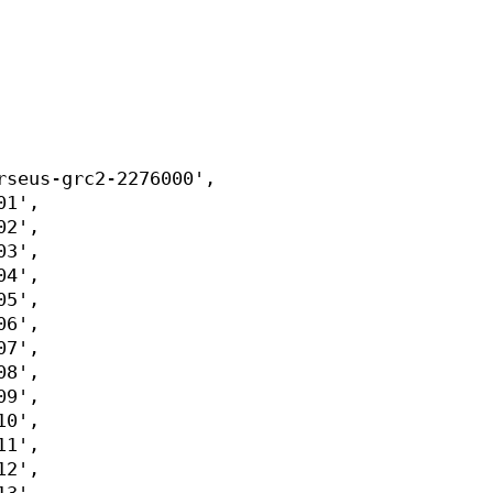
rseus-grc2-2276000',
01',
02',
03',
04',
05',
06',
07',
08',
09',
10',
11',
12',
13',