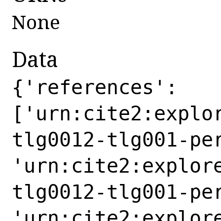
None
Data
{'references':
['urn:cite2:explo
tlg0012-tlg001-pe
'urn:cite2:explor
tlg0012-tlg001-pe
'urn:cite2:explor