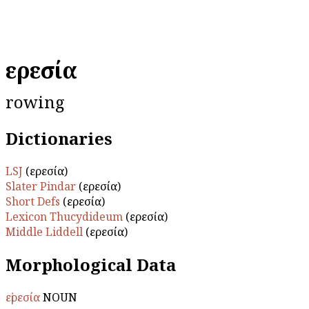
εἰρεσία
rowing
Dictionaries
LSJ
(εἰρεσία)
Slater Pindar
(εἰρεσία)
Short Defs
(εἰρεσία)
Lexicon Thucydideum
(εἰρεσία)
Middle Liddell
(εἰρεσία)
Morphological Data
εἰρεσία
NOUN