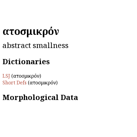
αὐτοσμικρόν
abstract smallness
Dictionaries
LSJ
(αὐτοσμικρόν)
Short Defs
(αὐτοσμικρόν)
Morphological Data